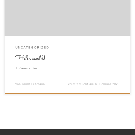
UNCATEGORIZED
Hello world!
1 Kommentar
von
Arndt Lehmann
Veröffentlicht am
6. Februar 2023